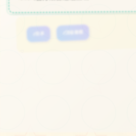
#安卓
#顶级建模
♡
立即体验
免费完整版游戏