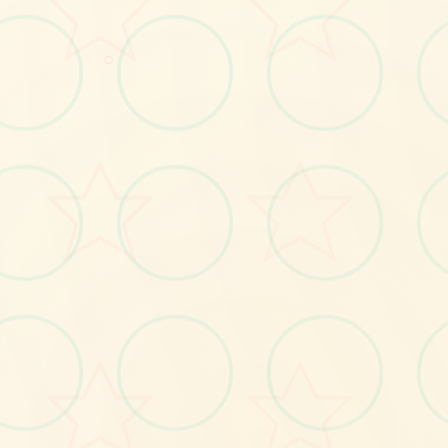
○
🔥
No.1