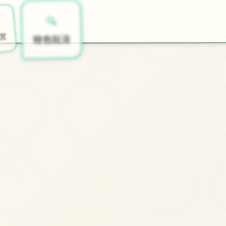
🖌️
🔍
开始游戏
特色玩法
欣赏